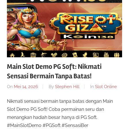
Main Slot Demo PG Soft: Nikmati
Sensasi Bermain Tanpa Batas!
On
Mei 14, 2026
By
Stephen Hill
In
Slot Online
Nikmati sensasi bermain tanpa batas dengan Main
Slot Demo PG Soft! Coba permainan seru dan
menangkan hadiah besar hanya di PG Soft.
#MainSlotDemo #PGSoft #SensasiBer