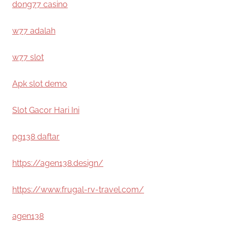
dong77 casino
w77 adalah
w77 slot
Apk slot demo
Slot Gacor Hari Ini
pg138 daftar
https://agen138.design/
https://www.frugal-rv-travel.com/
agen138