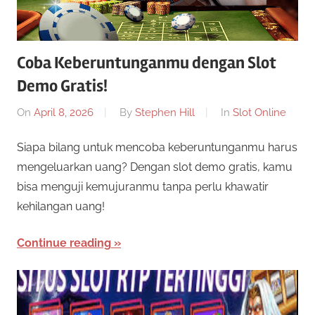
Coba Keberuntunganmu dengan Slot
Demo Gratis!
On
April 8, 2026
By
Stephen Hill
In
Slot Online
Siapa bilang untuk mencoba keberuntunganmu harus
mengeluarkan uang? Dengan slot demo gratis, kamu
bisa menguji kemujuranmu tanpa perlu khawatir
kehilangan uang!
Continue reading