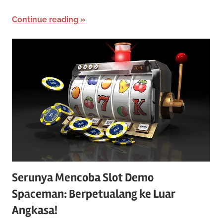
Continue reading
Serunya Mencoba Slot Demo
Spaceman: Berpetualang ke Luar
Angkasa!