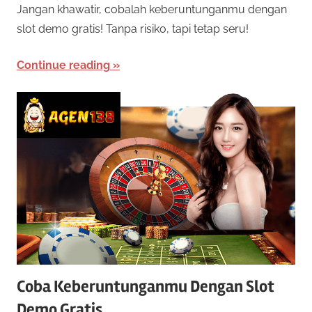
Jangan khawatir, cobalah keberuntunganmu dengan
slot demo gratis! Tanpa risiko, tapi tetap seru!
Continue reading
Coba Keberuntunganmu Dengan Slot
Demo Gratis