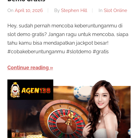
On
April 10, 2026
By
Stephen Hill
In
Slot Online
Hey, sudah pernah mencoba keberuntunganmu di
slot demo gratis? Jangan ragu untuk mencoba, siapa
tahu kamu bisa mendapatkan jackpot besar!
#cobakeberuntunganmu #slotdemo #gratis
Continue reading