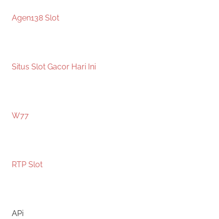
Agen138 Slot
Situs Slot Gacor Hari Ini
W77
RTP Slot
APi