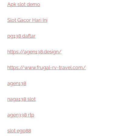
Apk slot demo
Slot Gacor Hari Ini
pg138 daftar
https://agen138.design/
https://www.frugal-rv-travel.com/
agen138
naga138 slot
agen338 rtp
slot egp88