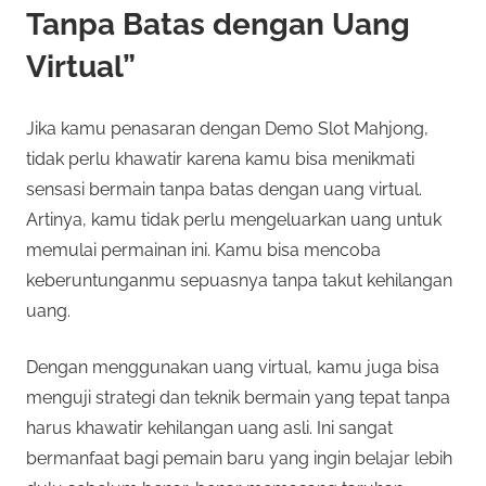
Tanpa Batas dengan Uang
Virtual”
Jika kamu penasaran dengan Demo Slot Mahjong,
tidak perlu khawatir karena kamu bisa menikmati
sensasi bermain tanpa batas dengan uang virtual.
Artinya, kamu tidak perlu mengeluarkan uang untuk
memulai permainan ini. Kamu bisa mencoba
keberuntunganmu sepuasnya tanpa takut kehilangan
uang.
Dengan menggunakan uang virtual, kamu juga bisa
menguji strategi dan teknik bermain yang tepat tanpa
harus khawatir kehilangan uang asli. Ini sangat
bermanfaat bagi pemain baru yang ingin belajar lebih