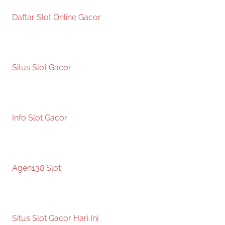
Daftar Slot Online Gacor
Situs Slot Gacor
Info Slot Gacor
Agen138 Slot
Situs Slot Gacor Hari Ini