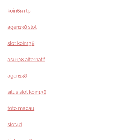
koin69 rtp
agen138 slot
slot koin138
asu138 alternatif
agen138
situs slot koin138
toto macau
slot4d