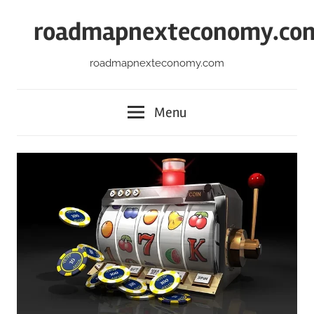
Skip
roadmapnexteconomy.co
to
content
roadmapnexteconomy.com
Menu