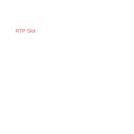
RTP Slot