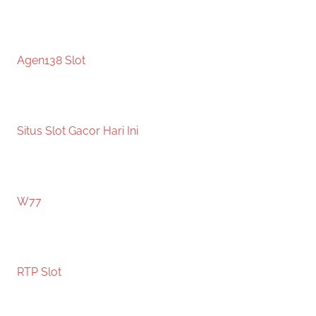
Agen138 Slot
Situs Slot Gacor Hari Ini
W77
RTP Slot