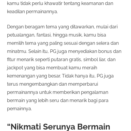
kamu tidak perlu khawatir tentang keamanan dan
keadilan permainannya.
Dengan beragam tema yang ditawarkan, mulai dari
petualangan, fantasi, hingga musik, kamu bisa
memilih tema yang paling sesuai dengan selera dan
minatmu. Selain itu, PG juga menyediakan bonus dan
fitur menarik seperti putaran gratis, simbol liar, dan
jackpot yang bisa membuat kamu meraih
kemenangan yang besar. Tidak hanya itu, PG juga
terus mengembangkan dan memperbarui
permainannya untuk memberikan pengalaman
bermain yang lebih seru dan menarik bagi para
pemainnya.
“Nikmati Serunya Bermain