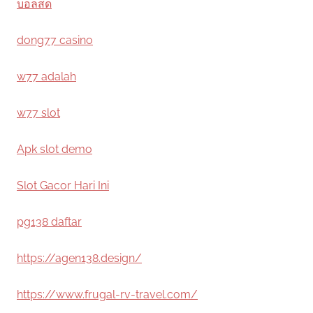
บอลสด
dong77 casino
w77 adalah
w77 slot
Apk slot demo
Slot Gacor Hari Ini
pg138 daftar
https://agen138.design/
https://www.frugal-rv-travel.com/