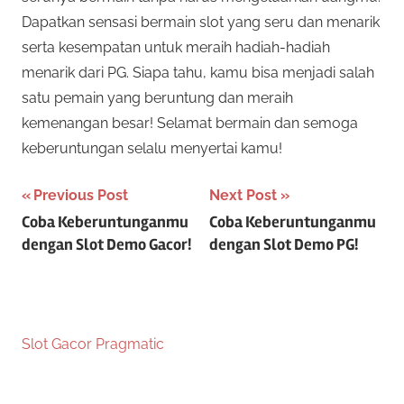
Dapatkan sensasi bermain slot yang seru dan menarik
serta kesempatan untuk meraih hadiah-hadiah
menarik dari PG. Siapa tahu, kamu bisa menjadi salah
satu pemain yang beruntung dan meraih
kemenangan besar! Selamat bermain dan semoga
keberuntungan selalu menyertai kamu!
Navigasi
Previous Post
Next Post
Coba Keberuntunganmu
Coba Keberuntunganmu
pos
dengan Slot Demo Gacor!
dengan Slot Demo PG!
Slot Gacor Pragmatic