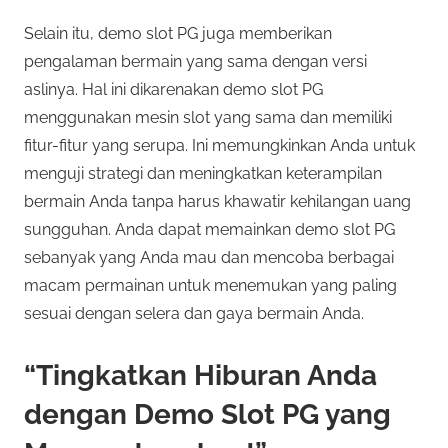
Selain itu, demo slot PG juga memberikan
pengalaman bermain yang sama dengan versi
aslinya. Hal ini dikarenakan demo slot PG
menggunakan mesin slot yang sama dan memiliki
fitur-fitur yang serupa. Ini memungkinkan Anda untuk
menguji strategi dan meningkatkan keterampilan
bermain Anda tanpa harus khawatir kehilangan uang
sungguhan. Anda dapat memainkan demo slot PG
sebanyak yang Anda mau dan mencoba berbagai
macam permainan untuk menemukan yang paling
sesuai dengan selera dan gaya bermain Anda.
“Tingkatkan Hiburan Anda
dengan Demo Slot PG yang