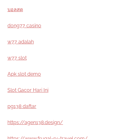
บอลสด
dong77 casino
w77 adalah
w77 slot
Apk slot demo
Slot Gacor Hari Ini
pg138 daftar
https://agen138.design/
https://www.frugal-rv-travel.com/