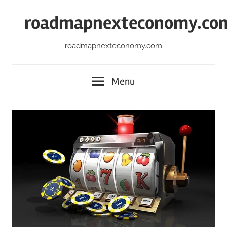
Skip
roadmapnexteconomy.co
to
content
roadmapnexteconomy.com
Menu