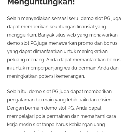
Menguntungkan!”
Selain menyediakan sensasi seru, demo slot PG juga
dapat memberikan keuntungan finansial yang
menggiurkan. Banyak situs web yang menawarkan
demo slot PG juga menawarkan promo dan bonus
yang dapat dimanfaatkan untuk meningkatkan
peluang menang. Anda dapat memanfaatkan bonus
ini untuk memperpanjang waktu bermain Anda dan
meningkatkan potensi kemenangan.
Selain itu, demo slot PG juga dapat memberikan
pengalaman bermain yang lebih baik dan efisien.
Dengan bermain demo slot PG, Anda dapat
mempelajari pola permainan dan memahami cara
kerja mesin slot tanpa harus kehilangan uang