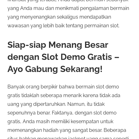
yang Anda mau dan menikmati pengalaman bermain
yang menyenangkan sekaligus mendapatkan
wawasan yang lebih baik tentang permainan slot.
Siap-siap Menang Besar
dengan Slot Demo Gratis –
Ayo Gabung Sekarang!
Banyak orang berpikir bahwa bermain slot demo
gratis tidaklah seberapa menarik karena tidak ada
uang yang dipertaruhkan. Namun, itu tidak
sepenuhnya benar. Faktanya, dengan slot demo
gratis, Anda masih memiliki kesempatan untuk
memenangkan hadiah yang sangat besar. Beberapa
situs bahkan menawarkan jackpot yang sama seperti