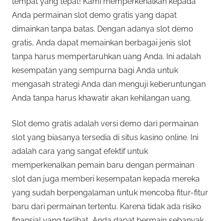
tempat yang tepat! Kami memperkenalkan kepada
Anda permainan slot demo gratis yang dapat
dimainkan tanpa batas. Dengan adanya slot demo
gratis, Anda dapat memainkan berbagai jenis slot
tanpa harus mempertaruhkan uang Anda. Ini adalah
kesempatan yang sempurna bagi Anda untuk
mengasah strategi Anda dan menguji keberuntungan
Anda tanpa harus khawatir akan kehilangan uang.
Slot demo gratis adalah versi demo dari permainan
slot yang biasanya tersedia di situs kasino online. Ini
adalah cara yang sangat efektif untuk
memperkenalkan pemain baru dengan permainan
slot dan juga memberi kesempatan kepada mereka
yang sudah berpengalaman untuk mencoba fitur-fitur
baru dari permainan tertentu. Karena tidak ada risiko
finansial yang terlibat, Anda dapat bermain sebanyak