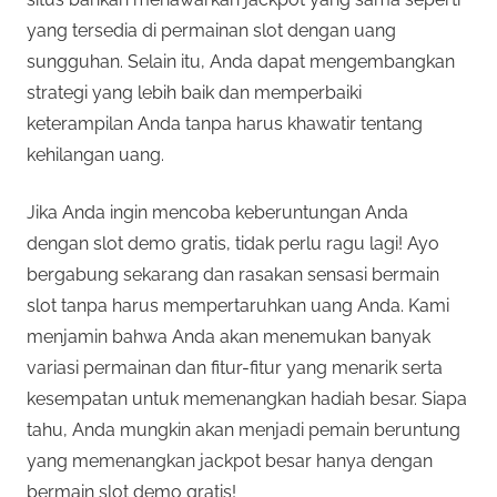
yang tersedia di permainan slot dengan uang
sungguhan. Selain itu, Anda dapat mengembangkan
strategi yang lebih baik dan memperbaiki
keterampilan Anda tanpa harus khawatir tentang
kehilangan uang.
Jika Anda ingin mencoba keberuntungan Anda
dengan slot demo gratis, tidak perlu ragu lagi! Ayo
bergabung sekarang dan rasakan sensasi bermain
slot tanpa harus mempertaruhkan uang Anda. Kami
menjamin bahwa Anda akan menemukan banyak
variasi permainan dan fitur-fitur yang menarik serta
kesempatan untuk memenangkan hadiah besar. Siapa
tahu, Anda mungkin akan menjadi pemain beruntung
yang memenangkan jackpot besar hanya dengan
bermain slot demo gratis!