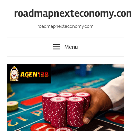
Skip
roadmapnexteconomy.co
to
content
roadmapnexteconomy.com
Menu