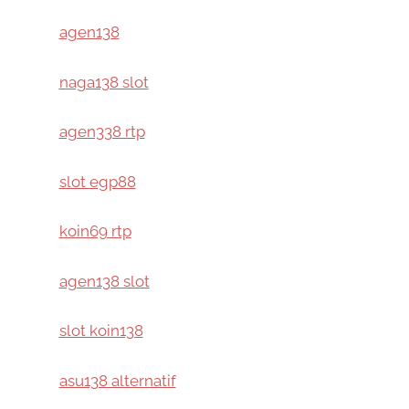
agen138
naga138 slot
agen338 rtp
slot egp88
koin69 rtp
agen138 slot
slot koin138
asu138 alternatif