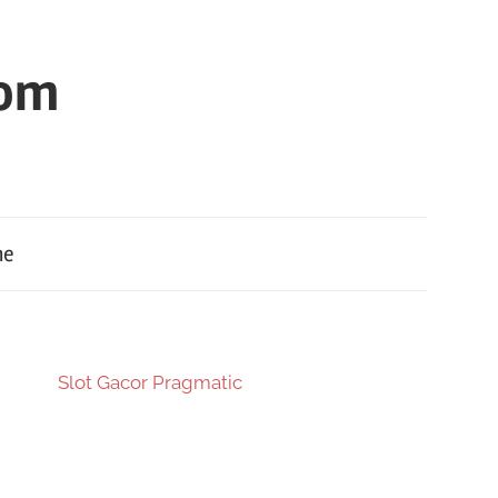
com
ne
Slot Gacor Pragmatic