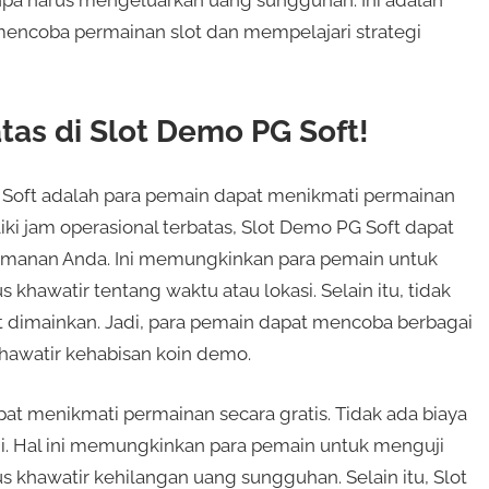
encoba permainan slot dan mempelajari strategi
as di Slot Demo PG Soft!
 Soft adalah para pemain dapat menikmati permainan
liki jam operasional terbatas, Slot Demo PG Soft dapat
nyamanan Anda. Ini memungkinkan para pemain untuk
hawatir tentang waktu atau lokasi. Selain itu, tidak
 dimainkan. Jadi, para pemain dapat mencoba berbagai
hawatir kehabisan koin demo.
at menikmati permainan secara gratis. Tidak ada biaya
. Hal ini memungkinkan para pemain untuk menguji
 khawatir kehilangan uang sungguhan. Selain itu, Slot