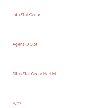
Info Slot Gacor
Agen138 Slot
Situs Slot Gacor Hari Ini
W77