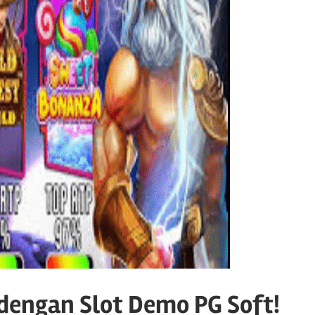
engan Slot Demo PG Soft!