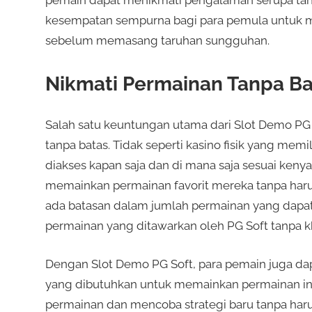
kesempatan sempurna bagi para pemula untuk m
sebelum memasang taruhan sungguhan.
Nikmati Permainan Tanpa Bat
Salah satu keuntungan utama dari Slot Demo PG
tanpa batas. Tidak seperti kasino fisik yang memi
diakses kapan saja dan di mana saja sesuai ke
memainkan permainan favorit mereka tanpa harus k
ada batasan dalam jumlah permainan yang dapat
permainan yang ditawarkan oleh PG Soft tanpa k
Dengan Slot Demo PG Soft, para pemain juga dap
yang dibutuhkan untuk memainkan permainan ini
permainan dan mencoba strategi baru tanpa harus