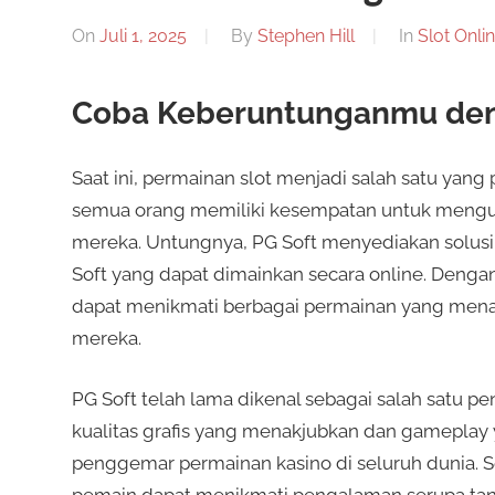
On
Juli 1, 2025
By
Stephen Hill
In
Slot Onli
Coba Keberuntunganmu deng
Saat ini, permainan slot menjadi salah satu yang
semua orang memiliki kesempatan untuk mengun
mereka. Untungnya, PG Soft menyediakan solu
Soft yang dapat dimainkan secara online. Deng
dapat menikmati berbagai permainan yang menar
mereka.
PG Soft telah lama dikenal sebagai salah satu p
kualitas grafis yang menakjubkan dan gameplay y
penggemar permainan kasino di seluruh dunia. 
pemain dapat menikmati pengalaman serupa tan