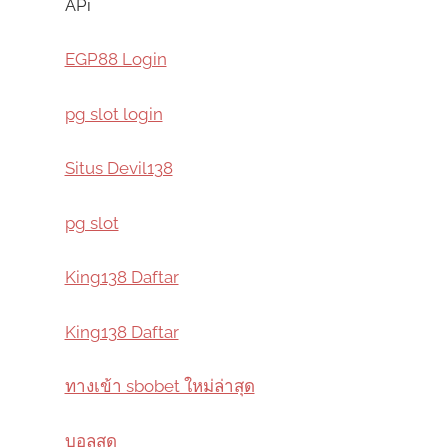
APi
EGP88 Login
pg slot login
Situs Devil138
pg slot
King138 Daftar
King138 Daftar
ทางเข้า sbobet ใหม่ล่าสุด
บอลสด