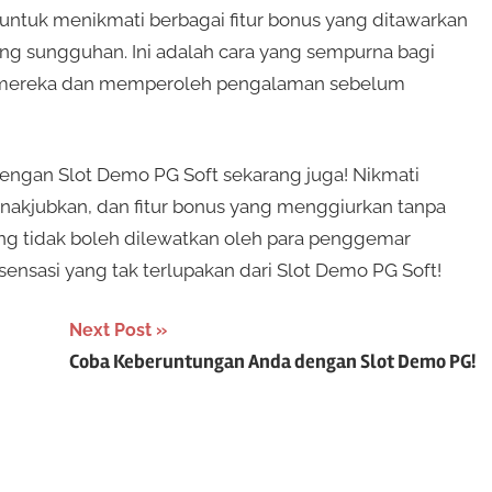
tuk menikmati berbagai fitur bonus yang ditawarkan
g sungguhan. Ini adalah cara yang sempurna bagi
n mereka dan memperoleh pengalaman sebelum
engan Slot Demo PG Soft sekarang juga! Nikmati
enakjubkan, dan fitur bonus yang menggiurkan tanpa
ng tidak boleh dilewatkan oleh para penggemar
sensasi yang tak terlupakan dari Slot Demo PG Soft!
Next Post
Coba Keberuntungan Anda dengan Slot Demo PG!