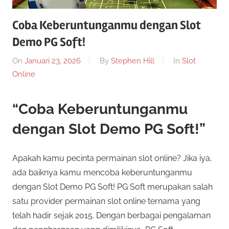
Coba Keberuntunganmu dengan Slot
Demo PG Soft!
On
Januari 23, 2026
By
Stephen Hill
In
Slot
Online
“Coba Keberuntunganmu
dengan Slot Demo PG Soft!”
Apakah kamu pecinta permainan slot online? Jika iya,
ada baiknya kamu mencoba keberuntunganmu
dengan Slot Demo PG Soft! PG Soft merupakan salah
satu provider permainan slot online ternama yang
telah hadir sejak 2015. Dengan berbagai pengalaman