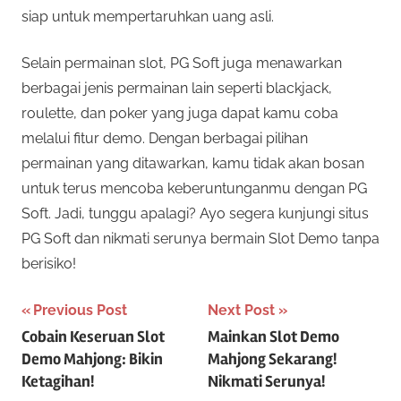
siap untuk mempertaruhkan uang asli.
Selain permainan slot, PG Soft juga menawarkan
berbagai jenis permainan lain seperti blackjack,
roulette, dan poker yang juga dapat kamu coba
melalui fitur demo. Dengan berbagai pilihan
permainan yang ditawarkan, kamu tidak akan bosan
untuk terus mencoba keberuntunganmu dengan PG
Soft. Jadi, tunggu apalagi? Ayo segera kunjungi situs
PG Soft dan nikmati serunya bermain Slot Demo tanpa
berisiko!
Navigasi
Previous Post
Next Post
Cobain Keseruan Slot
Mainkan Slot Demo
pos
Demo Mahjong: Bikin
Mahjong Sekarang!
Ketagihan!
Nikmati Serunya!