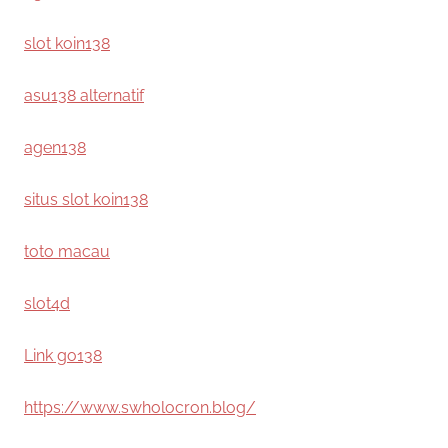
slot koin138
asu138 alternatif
agen138
situs slot koin138
toto macau
slot4d
Link go138
https://www.swholocron.blog/