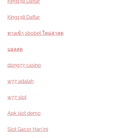
King138 Daftar
King138 Daftar
ทางเข้า sbobet ใหม่ล่าสุด
บอลสด
dong77 casino
w77 adalah
w77 slot
Apk slot demo
Slot Gacor Hari Ini