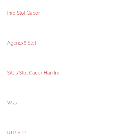
Info Slot Gacor
Agen138 Slot
Situs Slot Gacor Hari Ini
W77
RTP Slot