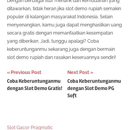
Dengan berbagai fitur menarik dan kemudahan yang
ditawarkan, tidak heran jika slot demo rupiah semakin
populer di kalangan masyarakat Indonesia. Selain
menyenangkan, kamu juga dapat menghasilkan uang
secara gratis dengan memanfaatkan kesempatan
yang diberikan. Jadi, tunggu apalagi? Coba
keberuntunganmu sekarang juga dengan bermain
slot demo rupiah dan rasakan keseruannya sendiri!
Navigasi
Previous Post
Next Post
Coba Keberuntunganmu
Coba Keberuntunganmu
pos
dengan Slot Demo Gratis!
dengan Slot Demo PG
Soft
Slot Gacor Pragmatic