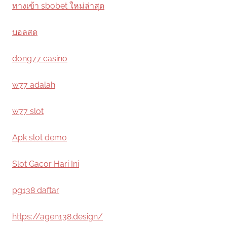
ทางเข้า sbobet ใหม่ล่าสุด
บอลสด
dong77 casino
w77 adalah
w77 slot
Apk slot demo
Slot Gacor Hari Ini
pg138 daftar
https://agen138.design/