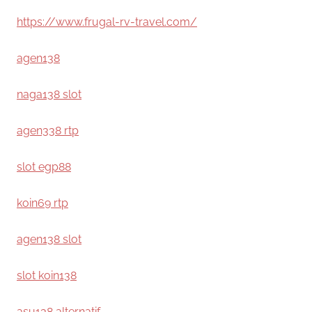
https://www.frugal-rv-travel.com/
agen138
naga138 slot
agen338 rtp
slot egp88
koin69 rtp
agen138 slot
slot koin138
asu138 alternatif