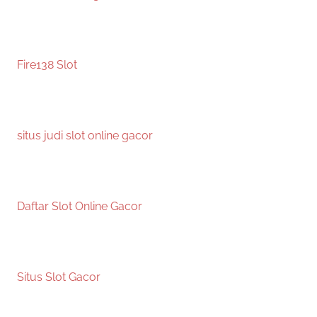
Fire138 Slot
situs judi slot online gacor
Daftar Slot Online Gacor
Situs Slot Gacor