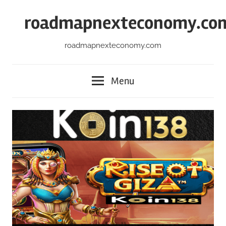
Skip
roadmapnexteconomy.co
to
content
roadmapnexteconomy.com
Menu