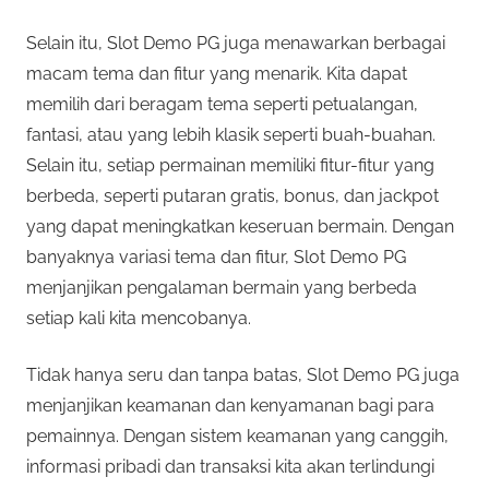
Selain itu, Slot Demo PG juga menawarkan berbagai
macam tema dan fitur yang menarik. Kita dapat
memilih dari beragam tema seperti petualangan,
fantasi, atau yang lebih klasik seperti buah-buahan.
Selain itu, setiap permainan memiliki fitur-fitur yang
berbeda, seperti putaran gratis, bonus, dan jackpot
yang dapat meningkatkan keseruan bermain. Dengan
banyaknya variasi tema dan fitur, Slot Demo PG
menjanjikan pengalaman bermain yang berbeda
setiap kali kita mencobanya.
Tidak hanya seru dan tanpa batas, Slot Demo PG juga
menjanjikan keamanan dan kenyamanan bagi para
pemainnya. Dengan sistem keamanan yang canggih,
informasi pribadi dan transaksi kita akan terlindungi