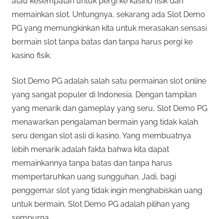
atau kesempatan untuk pergi ke kasino fisik dan
memainkan slot. Untungnya, sekarang ada Slot Demo
PG yang memungkinkan kita untuk merasakan sensasi
bermain slot tanpa batas dan tanpa harus pergi ke
kasino fisik.
Slot Demo PG adalah salah satu permainan slot online
yang sangat populer di Indonesia. Dengan tampilan
yang menarik dan gameplay yang seru, Slot Demo PG
menawarkan pengalaman bermain yang tidak kalah
seru dengan slot asli di kasino. Yang membuatnya
lebih menarik adalah fakta bahwa kita dapat
memainkannya tanpa batas dan tanpa harus
mempertaruhkan uang sungguhan. Jadi, bagi
penggemar slot yang tidak ingin menghabiskan uang
untuk bermain, Slot Demo PG adalah pilihan yang
sempurna.