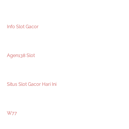
Info Slot Gacor
Agen138 Slot
Situs Slot Gacor Hari Ini
W77