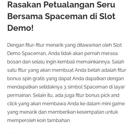
Rasakan Petualangan Seru
Bersama Spaceman di Slot
Demo!
Dengan fitur-fitur menarik yang ditawarkan oleh Slot
Demo Spaceman, Anda tidak akan pernah merasa
bosan dan selalu ingin kembali memainkannya. Salah
satu fitur yang akan membuat Anda betah adalah fitur
bonus spin gratis yang dapat Anda dapatkan dengan
mendapatkan setidaknya 3 simbol Spaceman di layar
permainan. Selain itu, ada juga fitur bonus pick and
click yang akan membawa Anda ke dalam mini game
yang menarik dan memberikan kesempatan untuk
memperoleh koin tambahan.