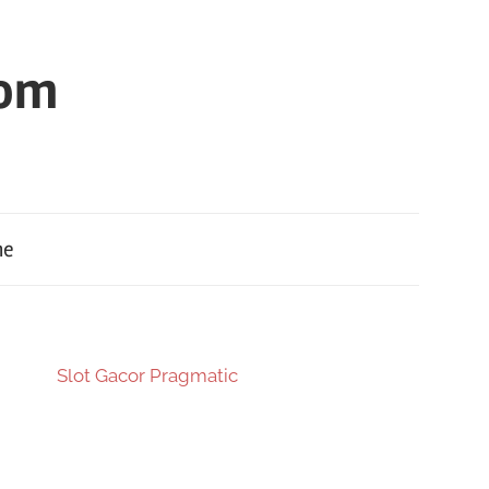
com
ne
Slot Gacor Pragmatic