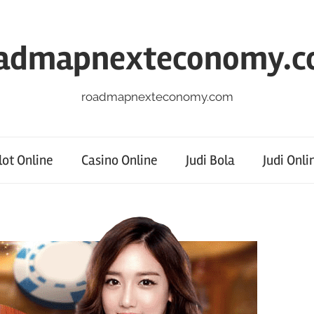
admapnexteconomy.
roadmapnexteconomy.com
lot Online
Casino Online
Judi Bola
Judi Onli