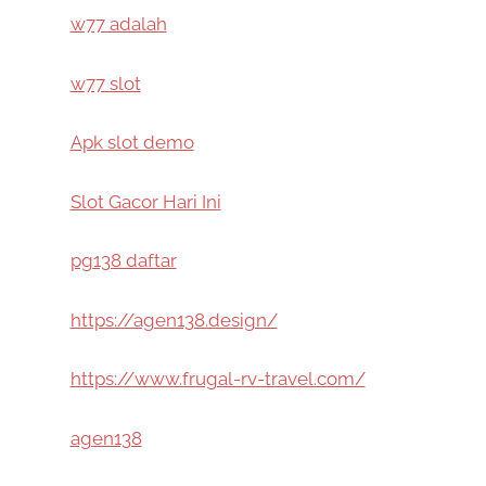
w77 adalah
w77 slot
Apk slot demo
Slot Gacor Hari Ini
pg138 daftar
https://agen138.design/
https://www.frugal-rv-travel.com/
agen138