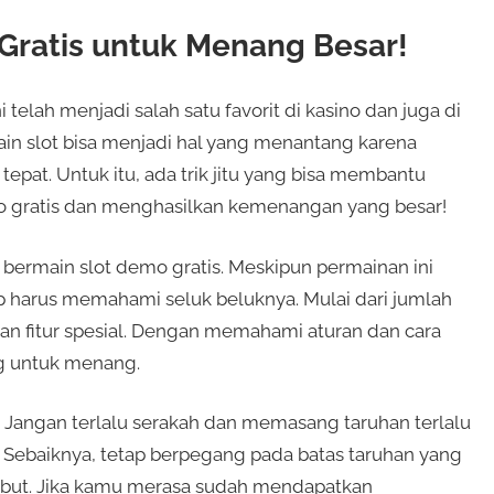
 Gratis untuk Menang Besar!
 telah menjadi salah satu favorit di kasino dan juga di
ain slot bisa menjadi hal yang menantang karena
pat. Untuk itu, ada trik jitu yang bisa membantu
gratis dan menghasilkan kemenangan yang besar!
 bermain slot demo gratis. Meskipun permainan ini
 harus memahami seluk beluknya. Mulai dari jumlah
an fitur spesial. Dengan memahami aturan dan cara
g untuk menang.
. Jangan terlalu serakah dan memasang taruhan terlalu
 Sebaiknya, tetap berpegang pada batas taruhan yang
sebut. Jika kamu merasa sudah mendapatkan