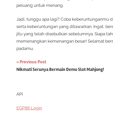
peluang untuk menang.
Jadi, tunggu apa lagi? Coba keberuntunganmu d
serta keberuntungan yang ditawarkan. Ingat, be
jitu yang telah disebutkan sebelumnya. Siapa ta
memenangkan kemenangan besar! Selamat berma
padamu.
Navigasi
Previous Post
Nikmati Serunya Bermain Demo Slot Mahjong!
pos
APi
EGP88 Login