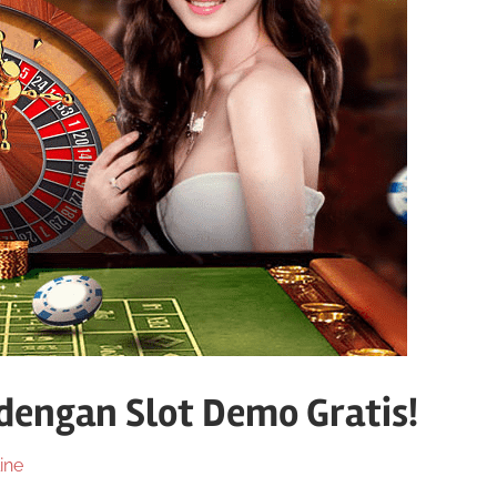
engan Slot Demo Gratis!
ine