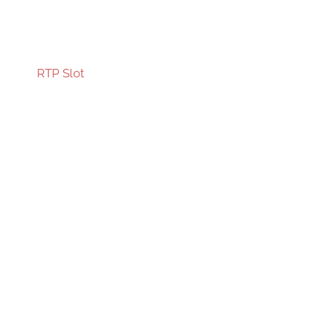
RTP Slot