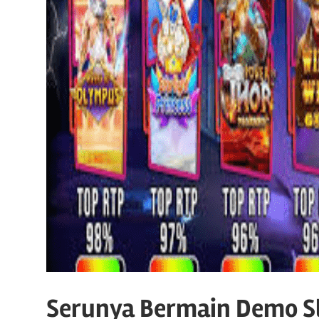
Serunya Bermain Demo S