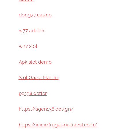
dong77 casino
w77 adalah
w77 slot
Apk slot demo
Slot Gacor Hari Ini
pg138 daftar
https://agen138.design/
https://www.frugal-rv-travel.com/