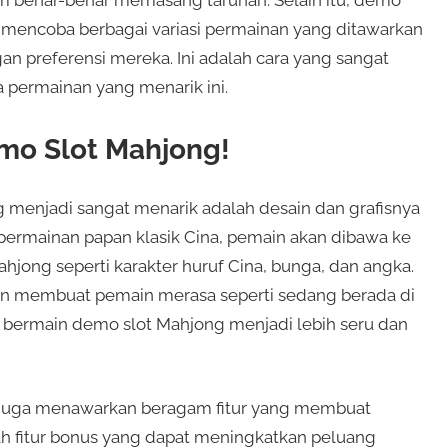
mencoba berbagai variasi permainan yang ditawarkan
n preferensi mereka. Ini adalah cara yang sangat
permainan yang menarik ini.
mo Slot Mahjong!
 menjadi sangat menarik adalah desain dan grafisnya
 permainan papan klasik Cina, pemain akan dibawa ke
jong seperti karakter huruf Cina, bunga, dan angka.
 akan membuat pemain merasa seperti sedang berada di
bermain demo slot Mahjong menjadi lebih seru dan
g juga menawarkan beragam fitur yang membuat
ah fitur bonus yang dapat meningkatkan peluang