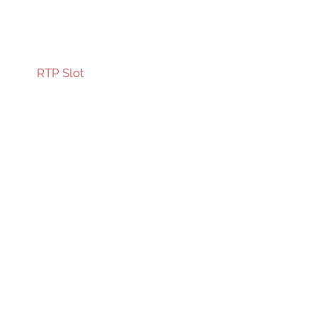
RTP Slot