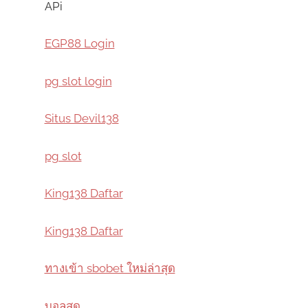
APi
EGP88 Login
pg slot login
Situs Devil138
pg slot
King138 Daftar
King138 Daftar
ทางเข้า sbobet ใหม่ล่าสุด
บอลสด