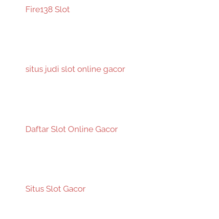
Fire138 Slot
situs judi slot online gacor
Daftar Slot Online Gacor
Situs Slot Gacor