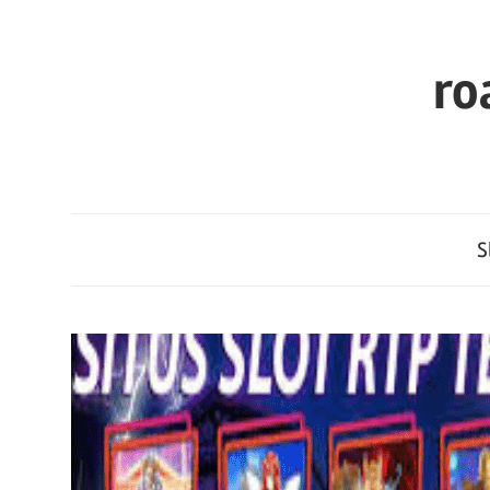
Skip
to
ro
content
S