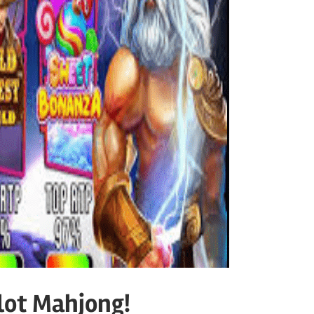
lot Mahjong!